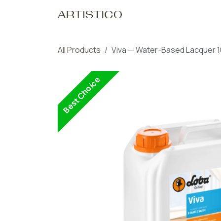
Skip to Content
Home
Our Pro
All Products
Viva — Water-Based Lacquer 1
Best Choice