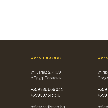
ОФИС ПЛОВДИВ
ОФИ
ул. Запад 2, 4199
ул.пр
с.Труд, Пловдив
Софи
+359 886 666 044
+359 
+359 887 313 316
+359 
office@artistico.bg
offic