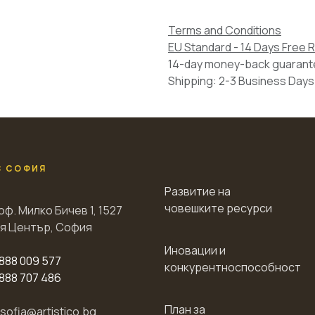
Terms and Conditions
EU Standard - 14 Days Free 
14-day money-back guaran
Shipping: 2-3 Business Days
С СОФИЯ
Развитие на
човешките ресурси
оф. Милко Бичев 1, 1527
я Център, София
Иновации и
888 009 577
конкурентноспособност
888 707 486
План за
esofia@artistico.bg