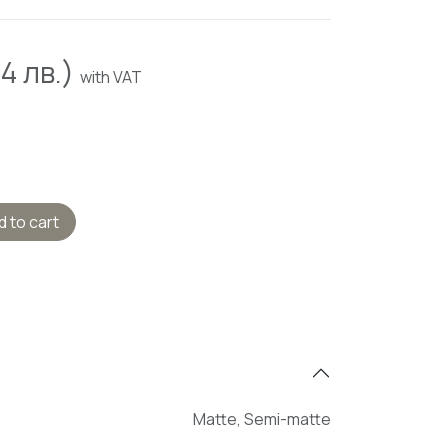
94
лв.)
with VAT
 to cart
Matte
,
Semi-matte