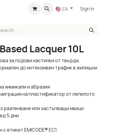
p
Sign in
EN
-Based Lacquer 10L
нова за подови настилки от твърда
ормален до интензивен трафик в жилищни
а химикали и абразия
 миграция на пластификатор от лепилото
ез разпенване или застъпващи ивици
ед 5 дни
н с етикет EMICODE® EC1