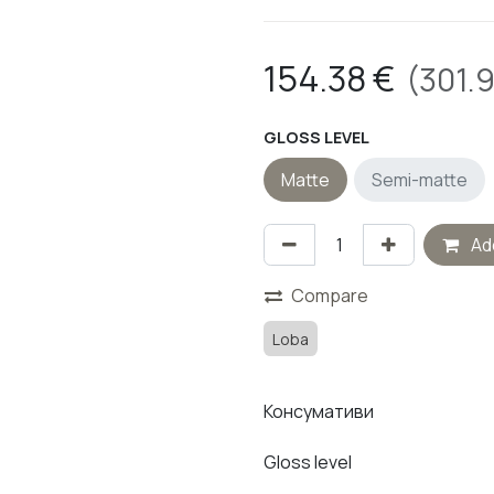
154.38
€
(
301.
GLOSS LEVEL
Matte
Semi-matte
Add
Compare
Loba
Консумативи
Gloss level