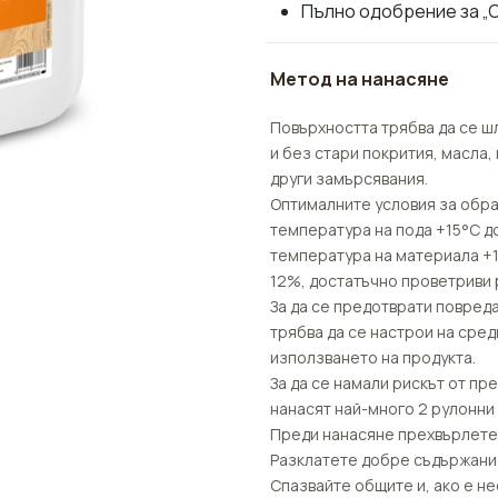
Пълно одобрение за „
Метод на нанасяне
Повърхността трябва да се ш
и без стари покрития, масла,
други замърсявания.
Оптималните условия за обра
температура на пода +15°C д
температура на материала +1
12%, достатъчно проветриви
За да се предотврати повред
трябва да се настрои на сре
използването на продукта.
За да се намали рискът от п
нанасят най-много 2 рулонни 
Преди нанасяне прехвърлете 
Разклатете добре съдържани
Спазвайте общите и, ако е н