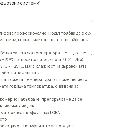
Свързани системи“.
лифова професионално. Подът трябва да е сух
 мазнини, восък, силикон, прах от шлайфане и
ботка са: стайна температура +15°C до +25°C,
о +22°C, относителна влажност 40% - 75%,
8°C - +25°C, макс. влажност на дървесината
 работни помещения.
а на паркета, температурата в помещението
дната годишна температура, очаквана за
рекомерно набъбване, препоръчваме да се
нанасяния на ден.
материала в кофа за лак LOBA.
ето.
еобходимо, специфичните за продукта