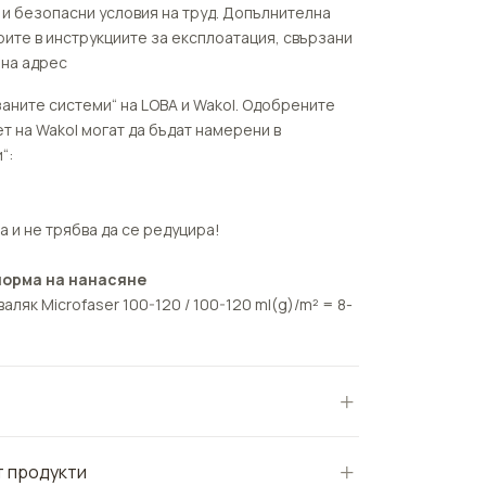
и безопасни условия на труд. Допълнителна
те в инструкциите за експлоатация, свързани
 на адрес
заните системи“ на LOBA и Wakol. Одобрените
т на Wakol могат да бъдат намерени в
“:
а и не трябва да се редуцира!
норма на нанасяне
валяк Microfaser 100-120 / 100-120 ml(g)/m² = 8-
 продукти