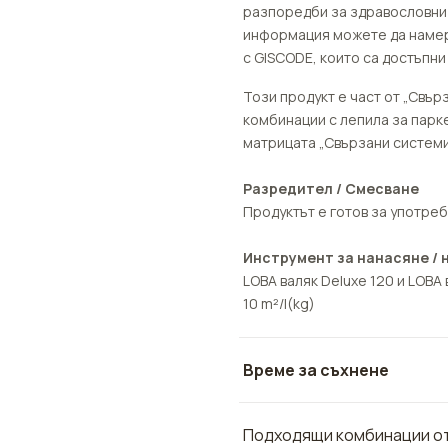
разпоредби за здравословни 
информация можете да намери
с GISCODE, които са достъпни
Този продукт е част от „Свър
комбинации с лепила за парке
матрицата „Свързани системи
Разредител / Смесване
Продуктът е готов за употреб
Инструмент за нанасяне / 
LOBA валяк Deluxe 120 и LOBA 
10 m²/l(kg)
Време за съхнене
Подходящи комбинации от