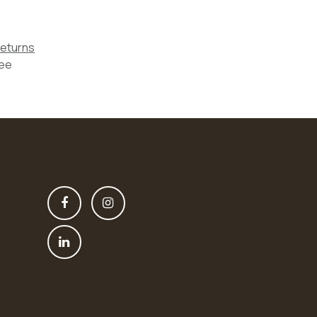
Returns
tee