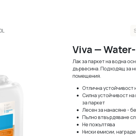
ducts
Completed Projects
Contact us
About Us
Sho
0L
Viva — Water
Лак за паркет на водна ос
дървесина. Подходящ за н
помещения.
Отлична устойчивост н
Силна устойчивост на
за паркет
Лесен за нанасяне - б
Пълно втвърдяване сл
Не пожълтява
Ниски емисии, награде